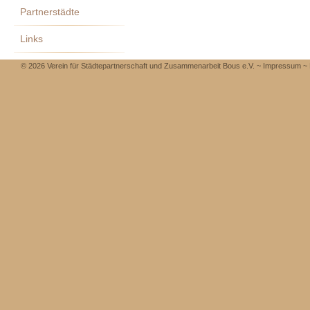
Partnerstädte
Links
© 2026 Verein für Städtepartnerschaft und Zusammenarbeit Bous e.V. ~
Impressum
~