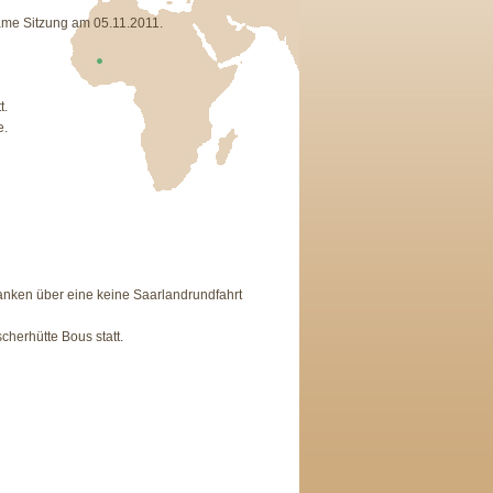
same Sitzung am 05.11.2011.
t.
e.
anken über eine keine Saarlandrundfahrt
herhütte Bous statt.